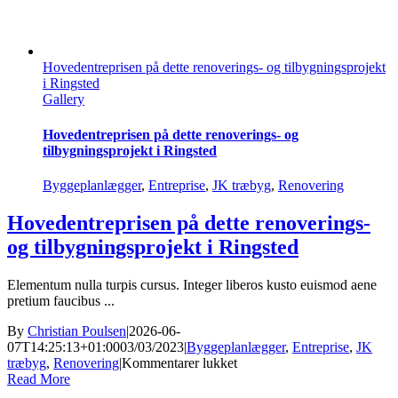
Hovedentreprisen på dette renoverings- og tilbygningsprojekt
i Ringsted
Gallery
Hovedentreprisen på dette renoverings- og
tilbygningsprojekt i Ringsted
Byggeplanlægger
,
Entreprise
,
JK træbyg
,
Renovering
Hovedentreprisen på dette renoverings-
og tilbygningsprojekt i Ringsted
Elementum nulla turpis cursus. Integer liberos kusto euismod aene
pretium faucibus ...
By
Christian Poulsen
|
2026-06-
07T14:25:13+01:00
03/03/2023
|
Byggeplanlægger
,
Entreprise
,
JK
til
træbyg
,
Renovering
|
Kommentarer lukket
Hovedentreprisen
Read More
på