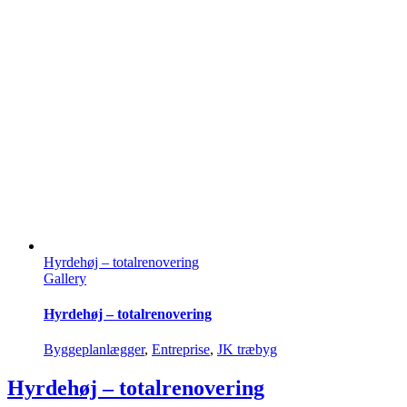
dette
renoverings-
og
tilbygningsprojekt
i
Ringsted
Hyrdehøj – totalrenovering
Gallery
Hyrdehøj – totalrenovering
Byggeplanlægger
,
Entreprise
,
JK træbyg
Hyrdehøj – totalrenovering