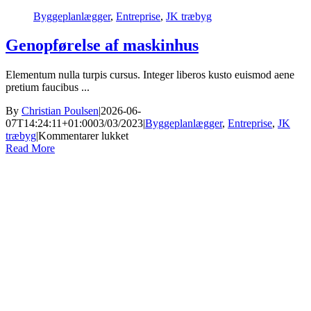
Byggeplanlægger
,
Entreprise
,
JK træbyg
Genopførelse af maskinhus
Elementum nulla turpis cursus. Integer liberos kusto euismod aene
pretium faucibus ...
By
Christian Poulsen
|
2026-06-
07T14:24:11+01:00
03/03/2023
|
Byggeplanlægger
,
Entreprise
,
JK
til
træbyg
|
Kommentarer lukket
Genopførelse
Read More
af
maskinhus