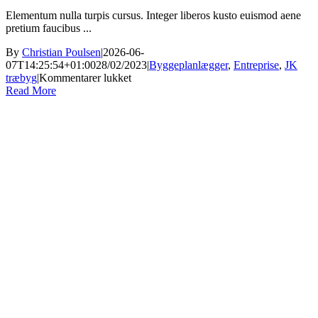
Elementum nulla turpis cursus. Integer liberos kusto euismod aene
pretium faucibus ...
By
Christian Poulsen
|
2026-06-
07T14:25:54+01:00
28/02/2023
|
Byggeplanlægger
,
Entreprise
,
JK
til
træbyg
|
Kommentarer lukket
Hyrdehøj
Read More
–
totalrenovering