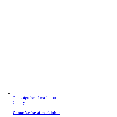
Skip
to
content
Genopførelse af maskinhus
Gallery
Genopførelse af maskinhus