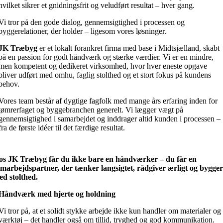
hvilket sikrer et gnidningsfrit og veludført resultat – hver gang.
Vi tror på den gode dialog, gennemsigtighed i processen og
byggerelationer, der holder – ligesom vores løsninger.
JK Træbyg
er et lokalt forankret firma med base i Midtsjælland, skabt
på en passion for godt håndværk og stærke værdier. Vi er en mindre,
men kompetent og dedikeret virksomhed, hvor hver eneste opgave
bliver udført med omhu, faglig stolthed og et stort fokus på kundens
behov.
Vores team består af dygtige fagfolk med mange års erfaring inden for
tømrerfaget og byggebranchen generelt. Vi lægger vægt på
gennemsigtighed i samarbejdet og inddrager altid kunden i processen –
fra de første idéer til det færdige resultat.
os JK Træbyg får du ikke bare en håndværker – du får en
marbejdspartner, der tænker langsigtet, rådgiver ærligt og bygger
d stolthed.
Håndværk med hjerte og holdning
Vi tror på, at et solidt stykke arbejde ikke kun handler om materialer og
værktøj – det handler også om tillid, tryghed og god kommunikation.