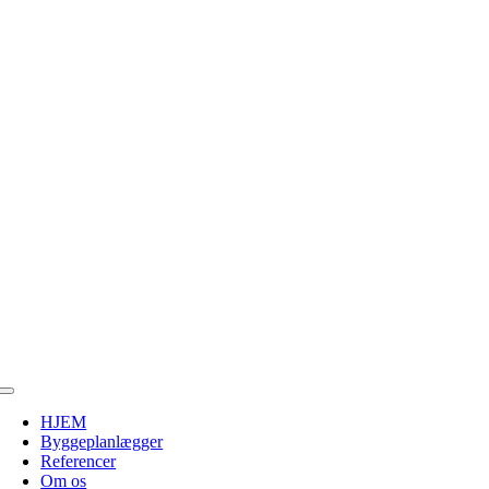
Toggle
Navigation
HJEM
Byggeplanlægger
Referencer
Om os