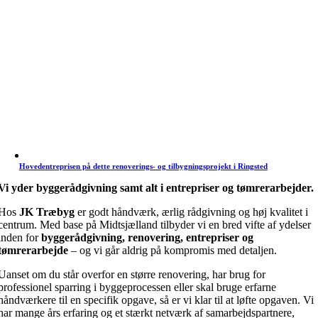
Hovedentreprisen på dette renoverings- og tilbygningsprojekt i Ringsted
Vi yder byggerådgivning samt alt i entrepriser og tømrerarbejder.
Hos
JK Træbyg
er godt håndværk, ærlig rådgivning og høj kvalitet i
centrum. Med base på Midtsjælland tilbyder vi en bred vifte af ydelser
inden for
byggerådgivning, renovering, entrepriser og
tømrerarbejde
– og vi går aldrig på kompromis med detaljen.
Uanset om du står overfor en større renovering, har brug for
professionel sparring i byggeprocessen eller skal bruge erfarne
håndværkere til en specifik opgave, så er vi klar til at løfte opgaven. Vi
har mange års erfaring og et stærkt netværk af samarbejdspartnere,