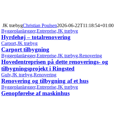
Skip
to
content
JK træbyg
Christian Poulsen
2026-06-22T11:18:54+01:00
Byggeplanlægger,Entreprise,JK træbyg
Hyrdehøj – totalrenovering
Carport,JK træbyg
Carport tilbygning
Byggeplanlægger,Entreprise,JK træbyg,Renovering
Hovedentreprisen på dette renoverings- og
tilbygningsprojekt i Ringsted
Gulv,JK træbyg,Renovering
Renovering og tilbygning af et hus
Byggeplanlægger,Entreprise,JK træbyg
Genopførelse af maskinhus