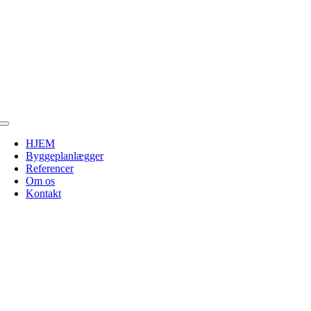
Toggle
Navigation
HJEM
Byggeplanlægger
Referencer
Om os
Kontakt